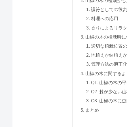
山椒の木の植栽がも
護符としての役
料理への応用
香りによるリラ
山椒の木の植栽時に
適切な植栽位置
地植えか鉢植え
管理方法の適正
山椒の木に関するよ
Q1: 山椒の木
Q2: 棘が少な
Q3: 山椒の木
まとめ