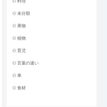
料理
未分類
果物
植物
育児
言葉の違い
車
食材