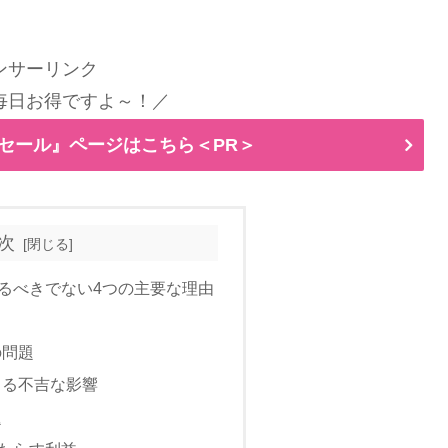
ンサーリンク
毎日お得ですよ～！／
ムセール』ページはこちら＜PR＞
次
るべきでない4つの主要な理由
の問題
よる不吉な影響
題