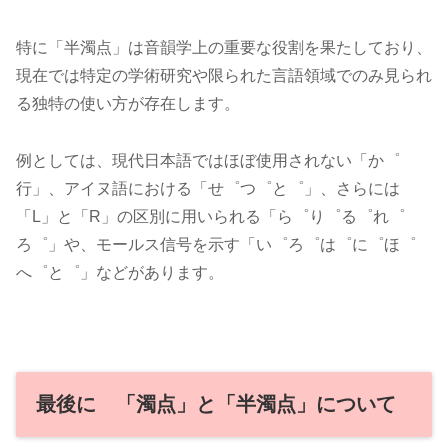
特に「半濁点」は音韻学上の重要な役割を果たしており、
現在では特定の学術研究や限られた言語領域でのみ見られ
る独特の使い方が存在します。
例としては、現代日本語ではほぼ使用されない「か゜
行」、アイヌ語における「せ゜つ゜と゜」、さらには
「L」と「R」の区別に用いられる「ら゜り゜る゜れ゜
ろ゜」や、モールス信号を示す「い゜ろ゜は゜に゜ほ゜
へ゜と゜」などがあります。
最後に 「濁点」と「半濁点」について