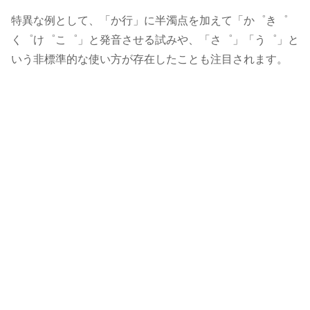
特異な例として、「か行」に半濁点を加えて「か゜き゜
く゜け゜こ゜」と発音させる試みや、「さ゜」「う゜」と
いう非標準的な使い方が存在したことも注目されます。