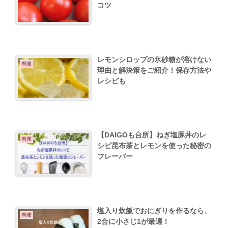
コツ
レモンシロップの氷砂糖が溶けない
料理
理由と解決策をご紹介！保存方法や
レシピも
【DAIGOも台所】ねぎ塩豚丼のレ
料理
シピ昆布茶とレモンを使った秘密の
フレーバー
塩入り炊飯でおにぎりを作るなら、
料理
2合に小さじ1が最適！