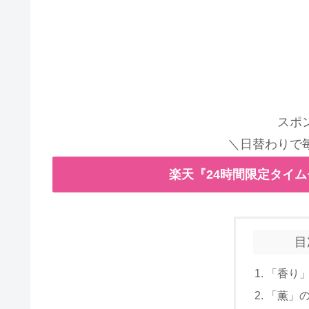
スポ
＼日替わりで
楽天『24時間限定タイ
目
「香り
「薫」