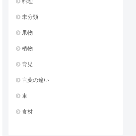
料理
未分類
果物
植物
育児
言葉の違い
車
食材