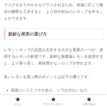
でコクやまろやかさがプラスされるため、用途に応じて糖
分の種類を工夫すると、より自分好みのシロップを作るこ
とができます。
新鮮な果実の選び方
レモンシロップの品質を左右する大きな要素の一つが、使
用するレモンの鮮度です。新鮮な無農薬レモンを使用する
と、より香り高く、風味豊かなシロップが作れます。
良いレモンを選ぶ際のポイントは以下の通りです：
表面にハリとツヤがあり、シワが少ないもの
皮が厚すぎず、適度に柔らかいもの
ホーム
プライバシーポリシー
お問い合わせ
重みがあり、持ったときにしっかりと果汁が詰まっ