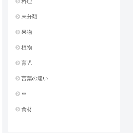
料理
未分類
果物
植物
育児
言葉の違い
車
食材