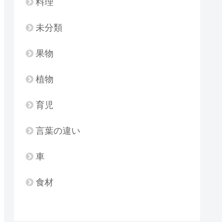
料理
未分類
果物
植物
育児
言葉の違い
車
食材